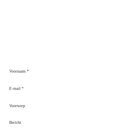
E-mail:
francescoves@gmail.com
Adres: Piazza San Rocco, 12,
B
Olsena, 01023 (VT)
Telefoon:
+39 3428530373