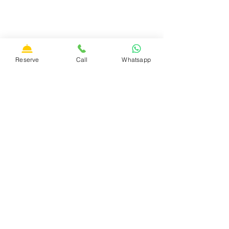
Reserve
Call
Whatsapp
Ik verklaar uitdrukkelijk dat ik het privacybeleid volgens
art. 13 van EU-verordening 2016/679 en ik geef
toestemming voor de verwerking van mijn persoonlijke
gegevens
Sturen