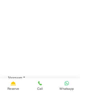
NEEM CONTACT MET
ONS OP
E-mail:
francescoves@gmail.com
Adres: Piazza San Rocco, 12,
B
Olsena, 01023 (VT)
Telefoon:
+39 3428530373
Reserve
Call
Whatsapp